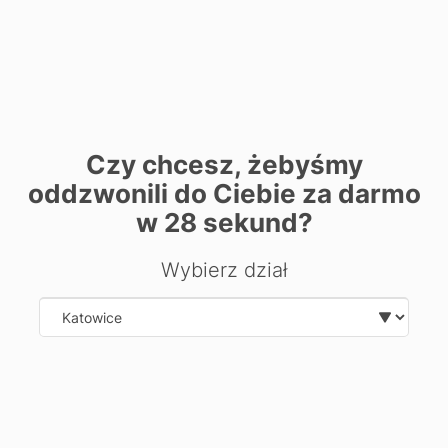
Czy chcesz, żebyśmy
Damian Podlewski
oddzwonili do Ciebie za darmo
Kraków & Katowice
w
28
sekund?
Wybierz dział
Select department