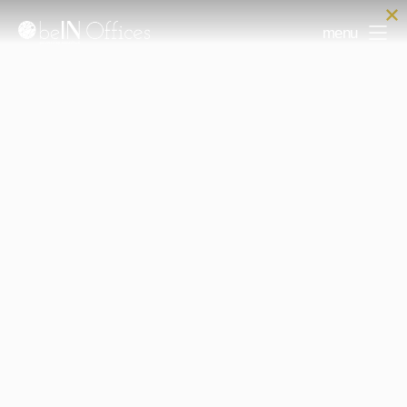
menu
Przemysłowa 12
Przemysłowa 12
Lokalizacja Cluster w Zabłociu przy ulicy Przemysłowej