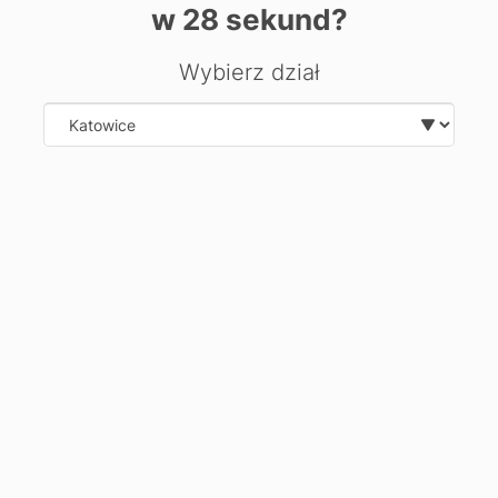
w
28
sekund?
Nasza lokalizacja Cluster Stare Podgórze stanowi znaczący
dodatek do naszego portfolio, łącząc historyczny urok XIX-
Wybierz dział
wiecznego budynku ze smukłością współczesnego
wzornictwa. Pierwotnie wzniesiony w 1892 roku, budynek
został przemyślnie odnowiony w 2021 roku i posiada łącznie
Select department
pięć pięter. Starannie zachowaliśmy historyczną istotę
krakowskiego Starego Podgórza, z zaangażowaniem na
wysokiej jakości materiały budowlane. Podłogi są ozdobione
wykwintnym kamieniem z Indii, a starannie dobrane dzieła
sztuki i plakaty lokalnych artystów, w tym dr Bartłomieja
Chwilczyńskiego, podkreślają wyjątkowy charakter obiektu.
Udogodnienia
Zobacz