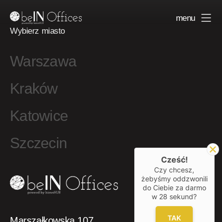
menu
Wybierz miasto
Warszawa
Kraków
Katowice
Szczecin
Cześć!
Czy chcesz,
żebyśmy oddzwonili
do Ciebie za darmo
w
28
sekund?
TAK
Marszałkowska 107